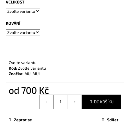
č
VELIKOST
u
j
e
KOVÁNÍ
m
e
CLUTCH
&
CASE
Zvolte variantu
-
Kód:
Zvolte variantu
OBAL
Značka:
MUI MUI
SI
SVŮJ
IPAD
od
700 Kč
4
Měrná
500
DO KOŠÍKU
Kč
cena:
Zeptat se
Sdílet