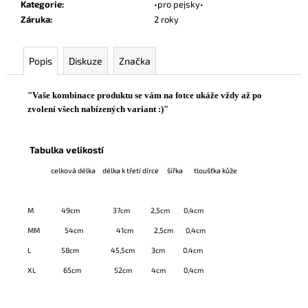
Kategorie
:
•pro pejsky•
Záruka
:
2 roky
Popis
Diskuze
Značka
"Vaše kombinace produktu se vám na fotce ukáže vždy až po
zvolení všech nabízených variant :)"
Tabulka velikostí
celková délka
délka k třetí dírce
šířka
tloušťka kůže
M
49cm
37cm
2,5cm
0,4cm
MM
54cm
41cm
2,5cm
0,4cm
L
58cm
45,5cm
3cm
0,4cm
XL
65cm
52cm
4cm
0,4cm