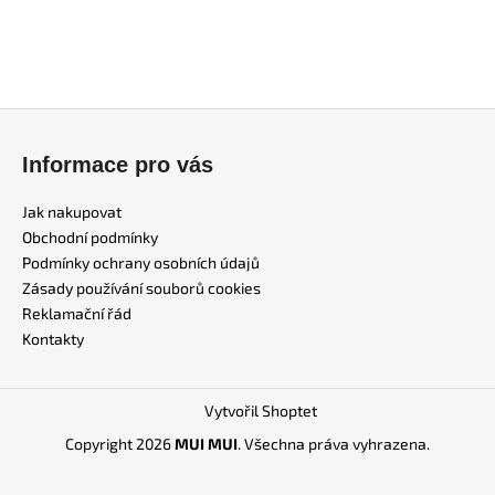
Z
á
Informace pro vás
p
a
Jak nakupovat
t
Obchodní podmínky
í
Podmínky ochrany osobních údajů
Zásady používání souborů cookies
Reklamační řád
Kontakty
Vytvořil Shoptet
Copyright 2026
MUI MUI
. Všechna práva vyhrazena.