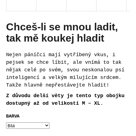
a
j
í
Chceš-li se mnou ladit,
t
tak mě koukej hladit
?
Nejen páníčci mají vytříbený vkus, i
pejsek se chce líbit, ale vnímá to tak
nějak celé po svém, svou neskonalou psí
HLEDAT
inteligencí a velkým milujícím srdcem.
Takže hlavně nepřestávejte hladit!
Z důvodu delší věty je tento typ obojku
D
dostupný až od velikosti M – XL.
o
p
BARVA
o
r
u