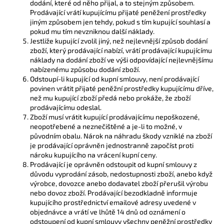
dodání, které od něho přijal, a to stejným způsobem.
Prodávající vrátí kupujícímu přijaté peněžení prostředky
jiným způsobem jen tehdy, pokud s tím kupující souhlasí a
pokud mu tím nevzniknou další náklady.
Jestliže kupující zvolil jiný, než nejlevnější způsob dodání
zboží, který prodávající nabízí, vrátí prodávající kupujícímu
náklady na dodání zboží ve výši odpovídající nejlevnějšímu
nabízenému způsobu dodání zboží.
Odstoupí-li kupující od kupní smlouvy, není prodávající
povinen vrátit přijaté peněžní prostředky kupujícímu dříve,
než mu kupující zboží předá nebo prokáže, že zboží
prodávajícímu odeslal.
Zboží musí vrátit kupující prodávajícímu nepoškozené,
neopotřebené a neznečištěné a je-li to možné, v
původním obalu. Nárok na náhradu škody vzniklé na zboží
je prodávající oprávněn jednostranně započíst proti
nároku kupujícího na vrácení kupní ceny.
Prodávající je oprávněn odstoupit od kupní smlouvy z
důvodu vyprodání zásob, nedostupnosti zboží, anebo když
výrobce, dovozce anebo dodavatel zboží přerušil výrobu
nebo dovoz zboží. Prodávající bezodkladně informuje
kupujícího prostřednictví emailové adresy uvedené v
objednávce a vrátí ve lhůtě 14 dnů od oznámení o
odstoupení od kupní smlouvy všechny peněžní prostředky