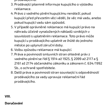
Prodávající písemně informuje kupujícího o výsledku
reklamace.
Právo z vadného plnění kupujícímu nenáleží, pokud
kupující před převzetím věci věděl, že věc má vadu, anebo
pokud kupující vadu sám způsobil.
V případě oprávněné reklamace má kupující právo na
náhradu účelně vynaložených nákladů vzniklých v
souvislosti s uplatněním reklamace. Toto právo může
kupující u prodávajícího uplatnit ve lhůtě do jednoho
měsíce po uplynutí záruční doby.
Volbu způsobu reklamace má kupující.
Práva a povinnosti smluvních stran ohledně práv z
vadného plnění se řídí § 1914 až 1925, § 2099 až 2117 a §
2161 až 2174 občanského zákoníku a zákonem č. 634/1992
Sb., o ochraně spotřebitele.
Další práva a povinnosti stran související s odpovědností
prodávajícího za vady upravuje reklamační řád
prodávajícího.
VIII.
Doručování