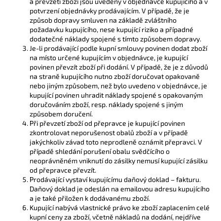
a převzetí zboží jsou uvedeny v objednávce kupujícího a v
potvrzení objednávky prodávajícím. V případě, že je
způsob dopravy smluven na základě zvláštního
požadavku kupujícího, nese kupující riziko a případné
dodatečné náklady spojené s tímto způsobem dopravy.
Je-li prodávající podle kupní smlouvy povinen dodat zboží
na místo určené kupujícím v objednávce, je kupující
povinen převzít zboží při dodání. V případě, že je z důvodů
na straně kupujícího nutno zboží doručovat opakovaně
nebo jiným způsobem, než bylo uvedeno v objednávce, je
kupující povinen uhradit náklady spojené s opakovaným
doručováním zboží, resp. náklady spojené s jiným
způsobem doručení.
Při převzetí zboží od přepravce je kupující povinen
zkontrolovat neporušenost obalů zboží a v případě
jakýchkoliv závad toto neprodleně oznámit přepravci. V
případě shledání porušení obalu svědčícího o
neoprávněném vniknutí do zásilky nemusí kupující zásilku
od přepravce převzít.
Prodávající vystaví kupujícímu daňový doklad – fakturu.
Daňový doklad je odeslán na emailovou adresu kupujícího
a je také přiložen k dodávanému zboží.
Kupující nabývá vlastnické právo ke zboží zaplacením celé
kupní ceny za zboží, včetně nákladů na dodání, nejdříve