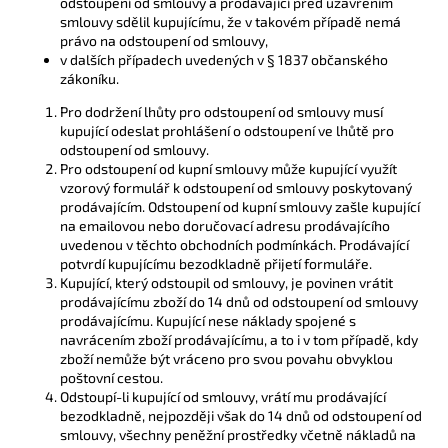
odstoupení od smlouvy a prodávající před uzavřením
smlouvy sdělil kupujícímu, že v takovém případě nemá
právo na odstoupení od smlouvy,
v dalších případech uvedených v § 1837 občanského
zákoníku.
Pro dodržení lhůty pro odstoupení od smlouvy musí
kupující odeslat prohlášení o odstoupení ve lhůtě pro
odstoupení od smlouvy.
Pro odstoupení od kupní smlouvy může kupující využít
vzorový formulář k odstoupení od smlouvy poskytovaný
prodávajícím. Odstoupení od kupní smlouvy zašle kupující
na emailovou nebo doručovací adresu prodávajícího
uvedenou v těchto obchodních podmínkách. Prodávající
potvrdí kupujícímu bezodkladně přijetí formuláře.
Kupující, který odstoupil od smlouvy, je povinen vrátit
prodávajícímu zboží do 14 dnů od odstoupení od smlouvy
prodávajícímu. Kupující nese náklady spojené s
navrácením zboží prodávajícímu, a to i v tom případě, kdy
zboží nemůže být vráceno pro svou povahu obvyklou
poštovní cestou.
Odstoupí-li kupující od smlouvy, vrátí mu prodávající
bezodkladně, nejpozději však do 14 dnů od odstoupení od
smlouvy, všechny peněžní prostředky včetně nákladů na