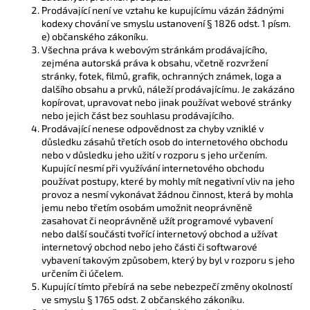
Prodávající není ve vztahu ke kupujícímu vázán žádnými
kodexy chování ve smyslu ustanovení § 1826 odst. 1 písm.
e) občanského zákoníku.
Všechna práva k webovým stránkám prodávajícího,
zejména autorská práva k obsahu, včetně rozvržení
stránky, fotek, filmů, grafik, ochranných známek, loga a
dalšího obsahu a prvků, náleží prodávajícímu. Je zakázáno
kopírovat, upravovat nebo jinak používat webové stránky
nebo jejich část bez souhlasu prodávajícího.
Prodávající nenese odpovědnost za chyby vzniklé v
důsledku zásahů třetích osob do internetového obchodu
nebo v důsledku jeho užití v rozporu s jeho určením.
Kupující nesmí při využívání internetového obchodu
používat postupy, které by mohly mít negativní vliv na jeho
provoz a nesmí vykonávat žádnou činnost, která by mohla
jemu nebo třetím osobám umožnit neoprávněně
zasahovat či neoprávněně užít programové vybavení
nebo další součásti tvořící internetový obchod a užívat
internetový obchod nebo jeho části či softwarové
vybavení takovým způsobem, který by byl v rozporu s jeho
určením či účelem.
Kupující tímto přebírá na sebe nebezpečí změny okolností
ve smyslu § 1765 odst. 2 občanského zákoníku.