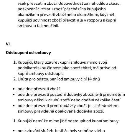
však převzetím zboží. Odpovědnost za nahodilou zkázu,
poškození či ztrátu zboží přechází na kupujícího
okamžikem převzetí zboží nebo okamžikem, kdy měl
kupující povinnost zboží převzít, ale v rozporu s kupní
smlouvou tak neučinil.
VI.
Odstoupení od smlouvy
Kupující, který uzavřel kupní smlouvu mimo svoji
podnikatelskou činnost jako spotřebitel, má právo od
kupní smlouvy odstoupit.
Lhůta pro odstoupení od smlouvy činí 14 dnů
ode dne převzetí zboží,
ode dne převzetí poslední dodávky zboží, je-li předmětem
smlouvy několik druhů zboží nebo dodání několika částí
ode dne převzetí první dodávky zboží, je-li předmětem
smlouvy pravidelná opakovaná dodávka zboží.
Kupující nemůže mimo jiné odstoupit od kupní smlouvy:
poskytování služeb, jestliže byly splněny s jeho