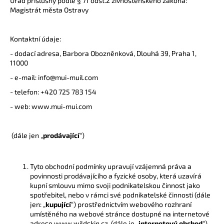
Úřad příslušný podle § 71 odst.2 živnostenského zákona:
Magistrát města Ostravy
a
j
í
Kontaktní údaje:
t
- dodací adresa, Barbora Obozněnková, Dlouhá 39, Praha 1,
?
11000
- e-mail:
info@mui-muil.com
- telefon: +420 725 783 154
- web:
www.
mui-mui.com
HLEDAT
(dále jen „
prodávající
“)
D
Tyto obchodní podmínky upravují vzájemná práva a
o
povinnosti prodávajícího a fyzické osoby, která uzavírá
p
kupní smlouvu mimo svoji podnikatelskou činnost jako
o
spotřebitel, nebo v rámci své podnikatelské činnosti (dále
r
jen: „
kupující
“) prostřednictvím webového rozhraní
umístěného na webové stránce dostupné na internetové
u
adrese www.wildskin.cz. (dále je „
internetový obchod
“).