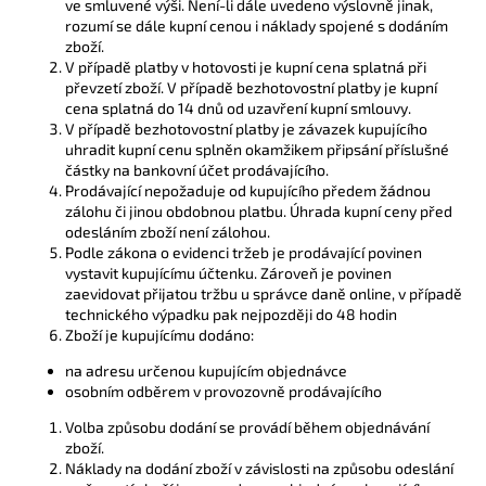
ve smluvené výši. Není-li dále uvedeno výslovně jinak,
rozumí se dále kupní cenou i náklady spojené s dodáním
zboží.
V případě platby v hotovosti je kupní cena splatná při
převzetí zboží. V případě bezhotovostní platby je kupní
cena splatná do 14 dnů od uzavření kupní smlouvy.
V případě bezhotovostní platby je závazek kupujícího
uhradit kupní cenu splněn okamžikem připsání příslušné
částky na bankovní účet prodávajícího.
Prodávající nepožaduje od kupujícího předem žádnou
zálohu či jinou obdobnou platbu. Úhrada kupní ceny před
odesláním zboží není zálohou.
Podle zákona o evidenci tržeb je prodávající povinen
vystavit kupujícímu účtenku. Zároveň je povinen
zaevidovat přijatou tržbu u správce daně online, v případě
technického výpadku pak nejpozději do 48 hodin
Zboží je kupujícímu dodáno:
na adresu určenou kupujícím objednávce
osobním odběrem v provozovně prodávajícího
Volba způsobu dodání se provádí během objednávání
zboží.
Náklady na dodání zboží v závislosti na způsobu odeslání