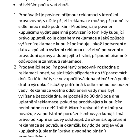
při větším počtu vad zboží.
Prodávající je povinen přijmout reklamaci v kterékoli
provozovně, v níž je přijetí reklamace možné, případně i v
sídle nebo místě podnikání. Prodávající je povinen
kupujícímu vydat písemné potvrzení o tom, kdy kupující
právo uplatnil, co je obsahem reklamace a jaký způsob
vyřízení reklamace kupující požaduje, jakož i potvrzení o
datu a způsobu vyřízení reklamace, včetně potvrzení o
provedení opravy a době jejího trvání, případně písemné
odůvodnění zamítnutí reklamace.
Prodávající nebo jím pověřený pracovník rozhodne o
reklamaci ihned, ve složitých případech do tří pracovních
dnů. Do této lhůty se nezapočítává doba přiměřená podle
druhu výrobku či služby potřebná k odbornému posouzení
vady. Reklamace včetně odstranění vady musí být
vyřízena bezodkladně, nejpozději do 30 dnů ode dne
uplatnění reklamace, pokud se prodávající s kupujícím
nedohodne na delší lhůtě. Marné uplynutí této lhůty se
považuje za podstatné porušení smlouvy a kupující má
právo od kupní smlouvy odstoupit. Za okamžik uplatnění
reklamace se považuje okamžik, kdy dojde projev vůle
kupujícího (uplatnění práva z vadného plnění)
prodávajícímu.