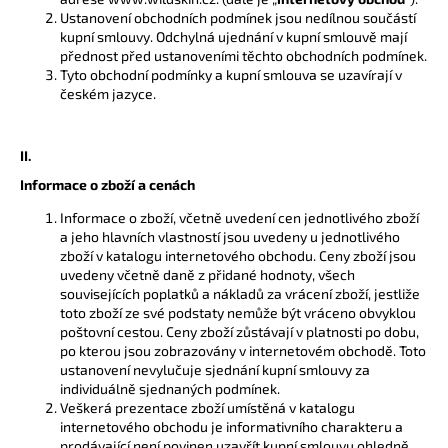
č
Ustanovení obchodních podmínek jsou nedílnou součástí
u
kupní smlouvy. Odchylná ujednání v kupní smlouvě mají
j
přednost před ustanoveními těchto obchodních podmínek.
e
Tyto obchodní podmínky a kupní smlouva se uzavírají v
m
českém jazyce.
e
II.
KABELKA
Informace o zboží a cenách
•HUG
ME
Informace o zboží, včetně uvedení cen jednotlivého zboží
TENDER•
a jeho hlavních vlastností jsou uvedeny u jednotlivého
3
zboží v katalogu internetového obchodu. Ceny zboží jsou
800
uvedeny včetně daně z přidané hodnoty, všech
Kč
souvisejících poplatků a nákladů za vrácení zboží, jestliže
toto zboží ze své podstaty nemůže být vráceno obvyklou
poštovní cestou. Ceny zboží zůstávají v platnosti po dobu,
po kterou jsou zobrazovány v internetovém obchodě. Toto
ustanovení nevylučuje sjednání kupní smlouvy za
individuálně sjednaných podmínek.
Veškerá prezentace zboží umístěná v katalogu
internetového obchodu je informativního charakteru a
prodávající není povinen uzavřít kupní smlouvu ohledně