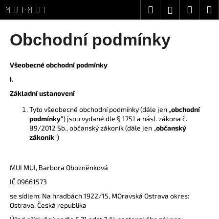
K
Přejít
Hledat
Nákup
M
Přihlášení
na
o
obsah
Zpět
Zpět
košík
š
Obchodní podmínky
í
C
k
o
Všeobecné obchodní podmínky
p
I.
o
Základní ustanovení
t
Tyto všeobecné obchodní podmínky (dále jen „
obchodní
ř
podmínky
“) jsou vydané dle § 1751 a násl. zákona č.
e
89/2012 Sb., občanský zákoník (dále jen „
občanský
zákoník
“)
b
u
j
MUI MUI, Barbora Obozněnková
e
IČ 09661573
t
se sídlem: Na hradbách 1922/15, MOravská Ostrava okres:
e
Ostrava, Česká republika
n