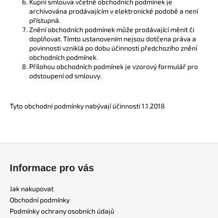
Kupní smlouva včetně obchodních podmínek je
archivována prodávajícím v elektronické podobě a není
přístupná.
Znění obchodních podmínek může prodávající měnit či
doplňovat. Tímto ustanovením nejsou dotčena práva a
povinnosti vzniklá po dobu účinnosti předchozího znění
obchodních podmínek.
Přílohou obchodních podmínek je vzorový formulář pro
odstoupení od smlouvy.
Tyto obchodní podmínky nabývají účinnosti 1.1.2018
Z
á
Informace pro vás
p
a
Jak nakupovat
t
Obchodní podmínky
í
Podmínky ochrany osobních údajů