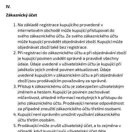
IV.
Zákaznický účet
Na základě registrace kupujícího provedené v
internetovém obchodě může kupující přistupovat do
svého zákaznického účtu. Ze svého zákaznického účtu
může kupující provádět objednávání zboží. Kupující může
objednávat zboží také bez registrace.
Při registraci do zákaznického účtu a při objednávání zboží
je kupující povinen uvádět správně a pravdivě všechny
údaje. Údaje uvedené v uživatelském účtu je kupující při
jakékoliv jejich změně povinen aktualizovat. Údaje
uvedené kupujícím v zákaznickém účtu a při objednávání
zboží jsou prodávajícím považovány za správné.
Přístup k zákaznickému účtu je zabezpečen uživatelským
jménem a heslem. Kupující je povinen zachovávat
mlčenlivost, ohledně informací nezbytných k přístupu do
jeho zákaznického účtu. Prodávající nenese odpovědnost
za případné zneužití zákaznického účtu třetími osobami.
Kupující není oprávněn umožnit využívání zákaznického
účtu třetím osobám.
Prodávající může zrušit uživatelský účet, a to zejména v
případě, když kupující svůj uživatelský účet déle