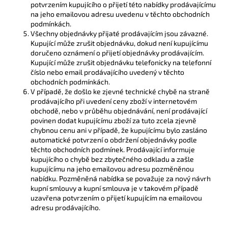
potvrzením kupujícího o přijetí této nabídky prodávajícímu
na jeho emailovou adresu uvedenu v těchto obchodních
podmínkách.
Všechny objednávky přijaté prodávajícím jsou závazné.
Kupující může zrušit objednávku, dokud není kupujícímu
doručeno oznámení o přijetí objednávky prodávajícím.
Kupující může zrušit objednávku telefonicky na telefonní
číslo nebo email prodávajícího uvedený v těchto
obchodních podmínkách.
V případě, že došlo ke zjevné technické chybě na straně
prodávajícího při uvedení ceny zboží v internetovém
obchodě, nebo v průběhu objednávání, není prodávající
povinen dodat kupujícímu zboží za tuto zcela zjevně
chybnou cenu ani v případě, že kupujícímu bylo zasláno
automatické potvrzení o obdržení objednávky podle
těchto obchodních podmínek. Prodávající informuje
kupujícího o chybě bez zbytečného odkladu a zašle
kupujícímu na jeho emailovou adresu pozměněnou
nabídku. Pozměněná nabídka se považuje za nový návrh
kupní smlouvy a kupní smlouva je v takovém případě
uzavřena potvrzením o přijetí kupujícím na emailovou
adresu prodávajícího.