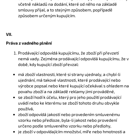
včetně nákladů na dodání, které od něho na základě
smlouvy přijal, a to stejným způsobem, popřípadě
způsobem určeným kupujícím.
VII.
Práva z vadného plnění
Prodávající odpovídá kupujícímu, že zboží při převzetí
nemá vady. Zejména prodávající odpovídá kupujícímu, že v
době, kdy kupující zboží převzal:
má zboží vlastnosti, které si strany ujednaly, a chybí-li
ujednání, má takové vlastnosti, které prodávající nebo
výrobce popsal nebo které kupující očekával s ohledem na
povahu zboží a na základě reklamy jimi prováděné,
se zboží hodí k účelu, který pro jeho použití prodávající
uvádí nebo ke kterému se zboží tohoto druhu obvykle
používá,
zboží odpovídá jakostí nebo provedením smluvenému
vzorku nebo předloze, byla-li jakost nebo provedení
určeno podle smluveného vzorku nebo předlohy,
je zboží v odpovídajícím množství, míře nebo hmotnosti a