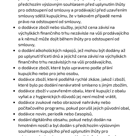
předchozím výslovným souhlasem před uplynutím lhůty
pro odstoupení od smlouvy a prodávající před uzavřením
smlouvy sdělil kupujícímu, že v takovém případě nemá
právo na odstoupení od smlouvy,
o dodávce zboží nebo služby, jejichž cena závisí na
výchylkách finančního trhu nezávisle na vůli prodávajícího
a k němuž může dojít během lhůty pro odstoupení od
smlouvy,
o dodání alkoholických nápojů, jež mohou být dodány až
po uplynutí třiceti dnů a jejichž cena závisí na výchylkách
finančního trhu nezávislých na vůli prodávajícího,
o dodávce zboží, které bylo upraveno podle přání
kupujícího nebo pro jeho osobu,
dodávce zboží, které podléhá rychlé zkáze, jakož i zboží,
které bylo po dodání nenávratně smíseno s jiným zbožím,
dodávce zboží v uzavřeném obalu, které kupující z obalu
vyňal a z hygienických důvodů jej není možné vrátit,
dodávce zvukové nebo obrazové nahrávky nebo
počítačového programu, pokud porušil jejich původní obal,
dodávce novin, periodik nebo časopisů,
dodání digitálního obsahu, pokud nebyl dodán na
hmotném nosiči a byl dodán s předchozím výslovným
souhlasem kupujícího před uplynutím lhůty pro