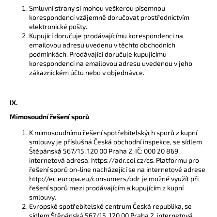
Smluvní strany si mohou veškerou písemnou
korespondenci vzájemně doručovat prostřednictvím
elektronické pošty.
Kupující doručuje prodávajícímu korespondenci na
emailovou adresu uvedenu v těchto obchodních
podmínkách. Prodávající doručuje kupujícímu
korespondenci na emailovou adresu uvedenou v jeho
zákaznickém účtu nebo v objednávce.
IX.
Mimosoudní řešení sporů
K mimosoudnímu řešení spotřebitelských sporů z kupní
smlouvy je příslušná Česká obchodní inspekce, se sídlem
Štěpánská 567/15, 120 00 Praha 2, IČ: 000 20 869,
internetová adresa: https://adr.coi.cz/cs. Platformu pro
řešení sporů on-line nacházející se na internetové adrese
http://ec.europa.eu/consumers/odr je možné využít při
řešení sporů mezi prodávajícím a kupujícím z kupní
smlouvy.
Evropské spotřebitelské centrum Česká republika, se
sídlem Štěpánská 567/15, 120 00 Praha 2, internetová