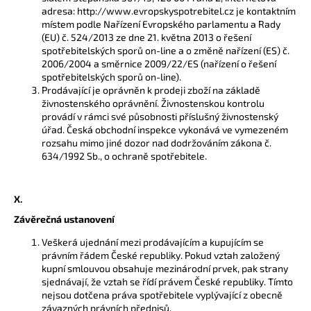
adresa: http://www.evropskyspotrebitel.cz je kontaktním
místem podle Nařízení Evropského parlamentu a Rady
(EU) č. 524/2013 ze dne 21. května 2013 o řešení
spotřebitelských sporů on-line a o změně nařízení (ES) č.
2006/2004 a směrnice 2009/22/ES (nařízení o řešení
spotřebitelských sporů on-line).
Prodávající je oprávněn k prodeji zboží na základě
živnostenského oprávnění. Živnostenskou kontrolu
provádí v rámci své působnosti příslušný živnostenský
úřad. Česká obchodní inspekce vykonává ve vymezeném
rozsahu mimo jiné dozor nad dodržováním zákona č.
634/1992 Sb., o ochraně spotřebitele.
X.
Závěrečná ustanovení
Veškerá ujednání mezi prodávajícím a kupujícím se
právním řádem České republiky. Pokud vztah založený
kupní smlouvou obsahuje mezinárodní prvek, pak strany
sjednávají, že vztah se řídí právem České republiky. Tímto
nejsou dotčena práva spotřebitele vyplývající z obecně
závazných právních předpisů.