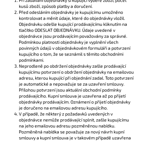
Při zadávání objednávky si kupující vybere zboží, počet
kusů zboží, způsob platby a doručení.
Před odesláním objednávky je kupujícímu umožněno
kontrolovat a měnit údaje, které do objednávky vložil.
Objednávku odešle kupující prodávajícímu kliknutím na
tlačítko ODESLAT OBJEDNÁVKU. Údaje uvedené v
objednávce jsou prodávajícím považovány za správné.
Podmínkou platnosti objednávky je vyplnění všech
povinných údajů v objednávkovém formuláři a potvrzení
kupujícího o tom, že se seznámil s těmito obchodními
podmínkami.
Neprodleně po obdržení objednávky zašle prodávající
kupujícímu potvrzení o obdržení objednávky na emailovou
adresu, kterou kupující při objednání zadal. Toto potvrzení
je automatické a nepovažuje se za uzavření smlouvy.
Přílohou potvrzení jsou aktuální obchodní podmínky
prodávajícího. Kupní smlouva je uzavřena až po přijetí
objednávky prodávajícím. Oznámení o přijetí objednávky
je doručeno na emailovou adresu kupujícího.
V případě, že některý z požadavků uvedených v
objednávce nemůže prodávající splnit, zašle kupujícímu
na jeho emailovou adresu pozměněnou nabídku.
Pozměněná nabídka se považuje za nový návrh kupní
smlouvy a kupní smlouva je v takovém případě uzavřena