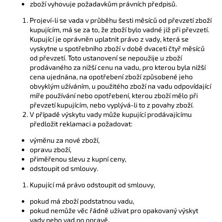
zboží vyhovuje požadavkům právních předpisů.
Projeví-li se vada v průběhu šesti měsíců od převzetí zboží
kupujícím, má se za to, že zboží bylo vadné již při převzetí.
Kupující je oprávněn uplatnit právo z vady, která se
vyskytne u spotřebního zboží v době dvaceti čtyř měsíců
od převzetí. Toto ustanovení se nepoužije u zboží
prodávaného za nižší cenu na vadu, pro kterou byla nižší
cena ujednána, na opotřebení zboží způsobené jeho
obvyklým užíváním, u použitého zboží na vadu odpovídající
míře používání nebo opotřebení, kterou zboží mělo při
převzetí kupujícím, nebo vyplývá-li to z povahy zboží.
V případě výskytu vady může kupující prodávajícímu
předložit reklamaci a požadovat:
výměnu za nové zboží,
opravu zboží,
přiměřenou slevu z kupní ceny,
odstoupit od smlouvy.
Kupující má právo odstoupit od smlouvy,
pokud má zboží podstatnou vadu,
pokud nemůže věc řádně užívat pro opakovaný výskyt
vady nebo vad po opravě,