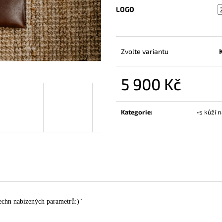
SMART CLUTCH & CASE & BAG •FOR
BALZÁM NA KŮŽ
LOGO
NOTEBOOK
250 Kč
5 900 Kč
Zvolte variantu
5 900 Kč
Měrná
cena:
Kategorie
:
•s kůží n
echn nabízených parametrů:)"