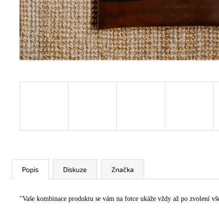
SMART CLUTCH & CASE & BAG •FOR
IPAD
4 500 Kč
Popis
Diskuze
Značka
"Vaše kombinace produktu se vám na fotce ukáže vždy až po zvolení vš