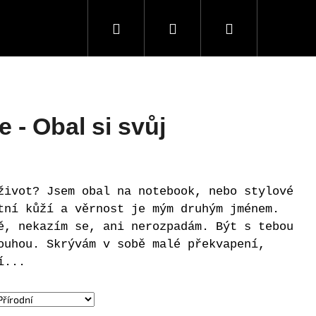
Hledat
Přihlášení
Nákupní
košík
 - Obal si svůj
život? Jsem obal na notebook, nebo stylové
tní kůží a věrnost je mým druhým jménem.
ě, nekazím se, ani nerozpadám. Být s tebou
ouhou. Skrývám v sobě malé překvapení,
í...
Následující