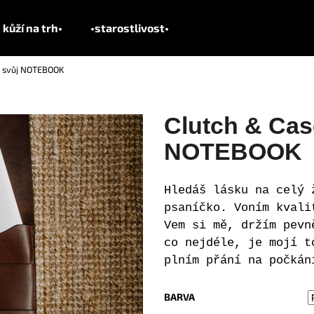
 kůží na trh•
•starostlivost•
si svůj NOTEBOOK
Co potřebujete najít?
Clutch & Case
HLEDAT
NOTEBOOK
Hledáš lásku na celý 
Doporučujeme
psaníčko. Voním kvali
Vem si mě, držím pevn
co nejdéle, je mojí t
plním přání na počkán
BARVA