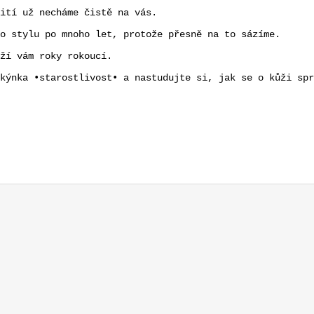
ití už necháme čistě na vás.
o stylu po mnoho let, protože přesně na to sázíme.
ží vám roky rokoucí.
kýnka •starostlivost• a nastudujte si, jak se o kůži spr