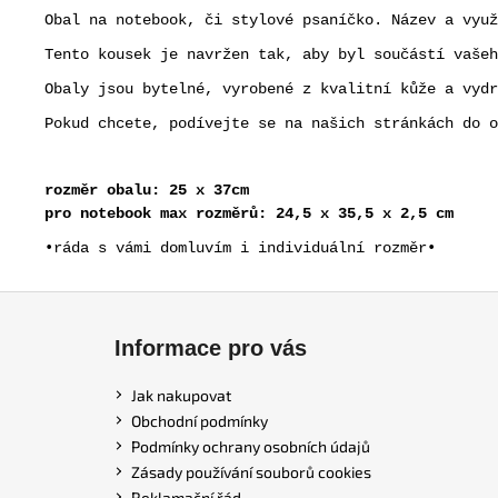
Obal na notebook, či stylové psaníčko. Název a využ
Tento kousek je navržen tak, aby byl součástí vašeh
Obaly jsou bytelné, vyrobené z kvalitní kůže a vydr
Pokud chcete, podívejte se na našich stránkách do o
rozměr obalu: 25 x 37cm
pro notebook max rozměrů: 24,5 x 35,5 x 2,5 cm
•ráda s vámi domluvím i individuální rozměr•
Z
á
Informace pro vás
p
a
Jak nakupovat
t
Obchodní podmínky
í
Podmínky ochrany osobních údajů
Zásady používání souborů cookies
Reklamační řád