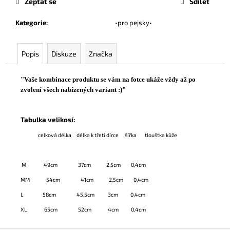
Zeptat se
Sdílet
Kategorie
:
•pro pejsky•
Popis
Diskuze
Značka
"Vaše kombinace produktu se vám na fotce ukáže vždy až po
zvolení všech nabízených variant :)"
Tabulka velikosí:
celková délka
délka k třetí dírce
šířka
tloušťka kůže
M
49cm
37cm
2,5cm
0,4cm
MM
54cm
41cm
2,5cm
0,4cm
L
58cm
45,5cm
3cm
0,4cm
XL
65cm
52cm
4cm
0,4cm