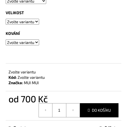
č
u
VELIKOST
j
e
m
e
KOVÁNÍ
BALZÁM
NA
KŮŽI
250
Kč
Zvolte variantu
Kód:
Zvolte variantu
Značka:
MUI MUI
od
700 Kč
Měrná
DO KOŠÍKU
cena: