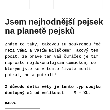
a
j
í
Jsem nejhodnější pejsek
t
na planetě pejsků
?
Znáte to taky, takovou tu soukromou řeč
mezi vámi a vaším miláčkem? Takový ten
pocit, že právě ten váš čumáček je tím
HLEDAT
naprosto nejdokonalejším čumáčkem, se
kterým jste se v tomto životě mohli
potkat, no a potkali!
D
o
Z důvodu delší věty je tento typ obojku
p
dostupný až od velikosti M – XL.
o
r
BARVA
u